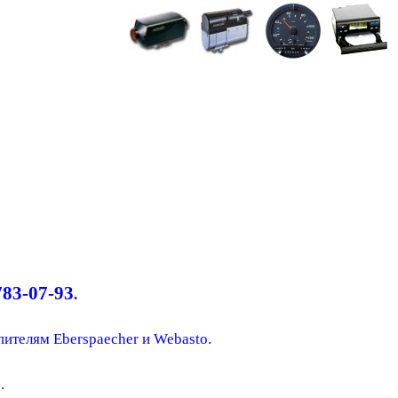
783-07-93
.
пителям Eberspaecher и Webasto.
.