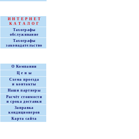
Т А Х О Г Р А Ф Ы
И Н Т Е Р Н Е Т
К А Т А Л О Г
Тахографы
обслуживание
Тахографы
законадательство
КЛИМА ЦЕНТР
О Компании
Ц е н ы
Схема проезда
и контакты
Наши партнеры
Расчёт стоимости
и срока доставки
Заправка
кондиционеров
Карта сайта